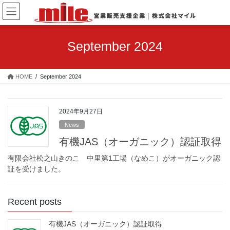
Skip
Skip
to
to
the
the
content
Navigation
September 2024
HOME
September 2024
2024年9月27日
News
有機JAS（オーガニック）認証取得
有限会社松之山きのこ 中里第1工場（なめこ）がオーガニック認
証を受けました。
Recent posts
有機JAS（オーガニック）認証取得