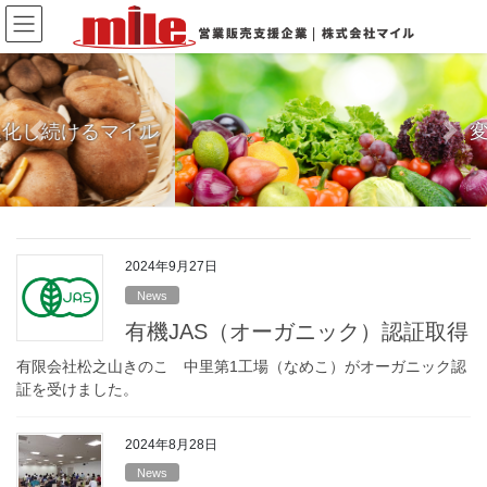
Skip
Skip
to
to
the
the
content
Navigation
変化し続けるマイル
Previous
Next
2024年9月27日
News
有機JAS（オーガニック）認証取得
有限会社松之山きのこ 中里第1工場（なめこ）がオーガニック認
証を受けました。
2024年8月28日
News