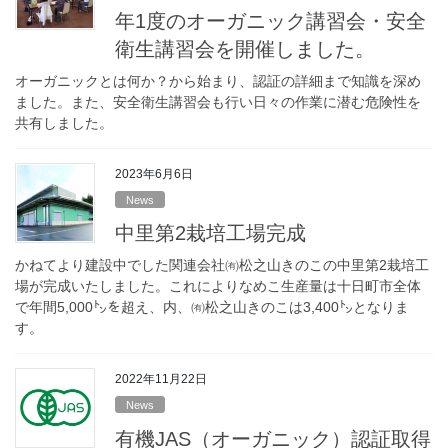
年1度のオーガニック講習会・安全
衛生講習会を開催しました。
オーガニックとは何か？から始まり、認証の詳細まで知識を深め
ました。また、安全衛生講習会も行い日々の作業に潜む危険性を
共有しました。
2023年6月6日
News
中里第2栽培工場完成
かねてより建設中でした関連会社㈲松之山きのこの中里第2栽培工
場が完成いたしました。これによりなめこ生産量は十日町市全体
で年間5,000㌧を超え、内、㈲松之山きのこは3,400㌧となりま
す。
2022年11月22日
News
有機JAS（オーガニック）認証取得